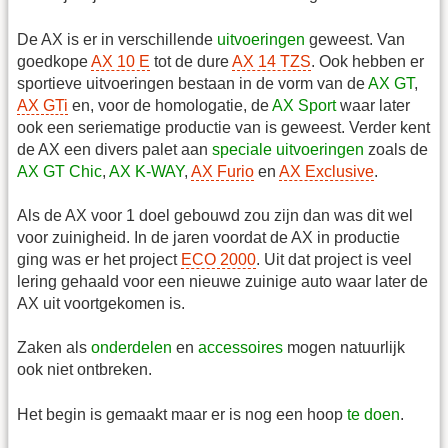
De AX is er in verschillende
uitvoeringen
geweest. Van
goedkope
AX 10 E
tot de dure
AX 14 TZS
. Ook hebben er
sportieve uitvoeringen bestaan in de vorm van de
AX GT
,
AX GTi
en, voor de homologatie, de
AX Sport
waar later
ook een seriematige productie van is geweest. Verder kent
de AX een divers palet aan
speciale uitvoeringen
zoals de
AX GT Chic
,
AX K-WAY
,
AX Furio
en
AX Exclusive
.
Als de AX voor 1 doel gebouwd zou zijn dan was dit wel
voor zuinigheid. In de jaren voordat de AX in productie
ging was er het project
ECO 2000
. Uit dat project is veel
lering gehaald voor een nieuwe zuinige auto waar later de
AX uit voortgekomen is.
Zaken als
onderdelen
en
accessoires
mogen natuurlijk
ook niet ontbreken.
Het begin is gemaakt maar er is nog een hoop
te doen
.