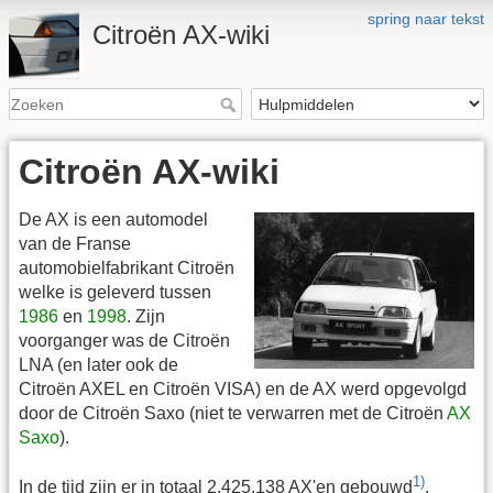
spring naar tekst
Citroën AX-wiki
Citroën AX-wiki
De AX is een automodel
van de Franse
automobielfabrikant Citroën
welke is geleverd tussen
1986
en
1998
. Zijn
voorganger was de Citroën
LNA (en later ook de
Citroën AXEL en Citroën VISA) en de AX werd opgevolgd
door de Citroën Saxo (niet te verwarren met de Citroën
AX
Saxo
).
1)
In de tijd zijn er in totaal 2.425.138 AX'en gebouwd
.