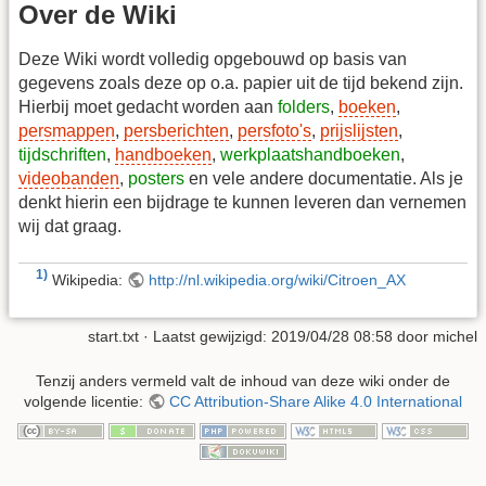
Over de Wiki
Deze Wiki wordt volledig opgebouwd op basis van
gegevens zoals deze op o.a. papier uit de tijd bekend zijn.
Hierbij moet gedacht worden aan
folders
,
boeken
,
persmappen
,
persberichten
,
persfoto's
,
prijslijsten
,
tijdschriften
,
handboeken
,
werkplaatshandboeken
,
videobanden
,
posters
en vele andere documentatie. Als je
denkt hierin een bijdrage te kunnen leveren dan vernemen
wij dat graag.
1)
Wikipedia:
http://nl.wikipedia.org/wiki/Citroen_AX
start.txt
· Laatst gewijzigd:
2019/04/28 08:58
door
michel
Tenzij anders vermeld valt de inhoud van deze wiki onder de
volgende licentie:
CC Attribution-Share Alike 4.0 International