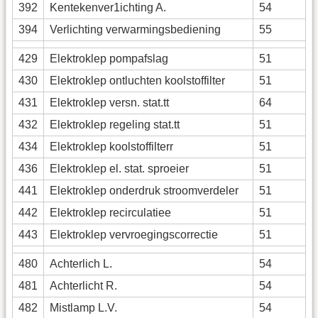
392
Kentekenver1ichting A.
54
394
Verlichting verwarmingsbediening
55
429
Elektroklep pompafslag
51
430
Elektroklep ontluchten koolstoffilter
51
431
Elektroklep versn. stat.tt
64
432
Elektroklep regeling stat.tt
51
434
Elektroklep koolstoffilterr
51
436
Elektroklep el. stat. sproeier
51
441
Elektroklep onderdruk stroomverdeler
51
442
Elektroklep recirculatiee
51
443
Elektroklep vervroegingscorrectie
51
480
Achterlich L.
54
481
Achterlicht R.
54
482
Mistlamp L.V.
54