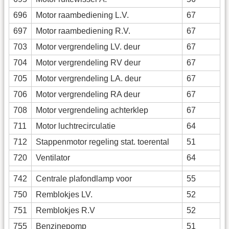
696
Motor raambediening L.V.
67
697
Motor raambediening R.V.
67
703
Motor vergrendeling LV. deur
67
704
Motor vergrendeling RV deur
67
705
Motor vergrendeling LA. deur
67
706
Motor vergrendeling RA deur
67
708
Motor vergrendeling achterklep
67
711
Motor luchtrecirculatie
64
712
Stappenmotor regeling stat. toerental
51
720
Ventilator
64
742
Centrale plafondlamp voor
55
750
Remblokjes LV.
52
751
Remblokjes R.V
52
755
Benzinepomp
51