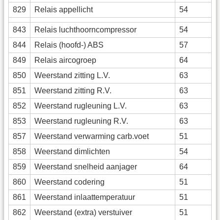
829
Relais appellicht
54
843
Relais luchthoorncompressor
54
844
Relais (hoofd-) ABS
57
849
Relais aircogroep
64
850
Weerstand zitting L.V.
63
851
Weerstand zitting R.V.
63
852
Weerstand rugleuning L.V.
63
853
Weerstand rugleuning R.V.
63
857
Weerstand verwarming carb.voet
51
858
Weerstand dimlichten
54
859
Weerstand snelheid aanjager
64
860
Weerstand codering
51
861
Weerstand inlaattemperatuur
51
862
Weerstand (extra) verstuiver
51