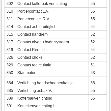
302
Contact kofferbak verlichting
55
310
Portiercontact L.V.
55
311
Portiercontact R.V.
55
314
Contact achteruitrijlicht
54
315
Contact handrem
52
317
Contact niveau hydr. systeem
52
319
Contact Remlicht
54
326
Contact choke
52
329
Contact recirculatie
51
350
Startmotor
53
384
Verlichting handschoenenkastje
55
385
Verlichting asbak V.
55
389
Kofferbakverlichting
55
391
Kentekenverlichting L.