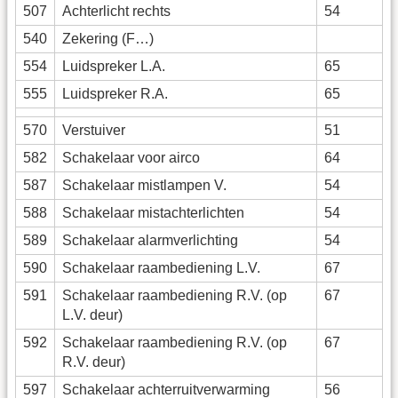
507
Achterlicht rechts
54
540
Zekering (F…)
554
Luidspreker L.A.
65
555
Luidspreker R.A.
65
570
Verstuiver
51
582
Schakelaar voor airco
64
587
Schakelaar mistlampen V.
54
588
Schakelaar mistachterlichten
54
589
Schakelaar alarmverlichting
54
590
Schakelaar raambediening L.V.
67
591
Schakelaar raambediening R.V. (op
67
L.V. deur)
592
Schakelaar raambediening R.V. (op
67
R.V. deur)
597
Schakelaar achterruitverwarming
56