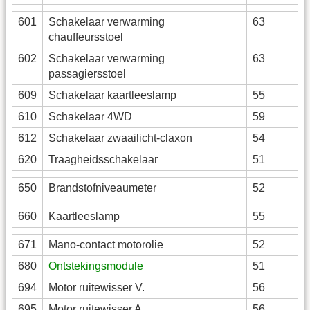
601
Schakelaar verwarming
63
chauffeursstoel
602
Schakelaar verwarming
63
passagiersstoel
609
Schakelaar kaartleeslamp
55
610
Schakelaar 4WD
59
612
Schakelaar zwaailicht-claxon
54
620
Traagheidsschakelaar
51
650
Brandstofniveaumeter
52
660
Kaartleeslamp
55
671
Mano-contact motorolie
52
680
Ontstekingsmodule
51
694
Motor ruitewisser V.
56
695
Motor ruitewisser A.
56