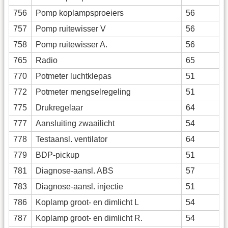
756
Pomp koplampsproeiers
56
757
Pomp ruitewisser V
56
758
Pomp ruitewisser A.
56
765
Radio
65
770
Potmeter luchtklepas
51
772
Potmeter mengselregeling
51
775
Drukregelaar
64
777
Aansluiting zwaailicht
54
778
Testaansl. ventilator
64
779
BDP-pickup
51
781
Diagnose-aansl. ABS
57
783
Diagnose-aansl. injectie
51
786
Koplamp groot- en dimlicht L
54
787
Koplamp groot- en dimlicht R.
54