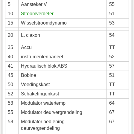
5
Aansteker V
55
10
Stroomverdeler
51
15
Wisselstroomdynamo
53
20
L. claxon
54
35
Accu
TT
40
instrumentenpaneel
52
41
Hydraulisch blok ABS
57
45
Bobine
51
50
Voedingskast
TT
52
Schakelingenkast
TT
53
Modulator watertemp
64
55
Modulator deurvergrendeling
67
58
Modulator bediening
67
deurvergrendeling