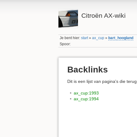
Citroën AX-wiki
Je bent hier:
start
»
ax_cup
»
bart_hoogland
Spoor:
Backlinks
Dit is een lijst van pagina's die teru
ax_cup:1993
ax_cup:1994