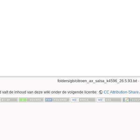
folders/gb/citroen_ax_salsa_k4596_26.5.93.txt
·
 valt de inhoud van deze wiki onder de volgende licentie:
CC Attribution-Share 