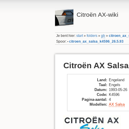
Citroën AX-wiki
Je bent hier:
start
»
folders
»
gb
»
citroen_ax_
Spoor:
citroen_ax_salsa_k4596_26.5.93
•
Citroën AX Salsa
Land
:
Engeland
Taal
:
Engels
Datum
:
1993-05-26
Code
:
K4596
Pagina-aantal
:
4
Modellen
:
AX Salsa