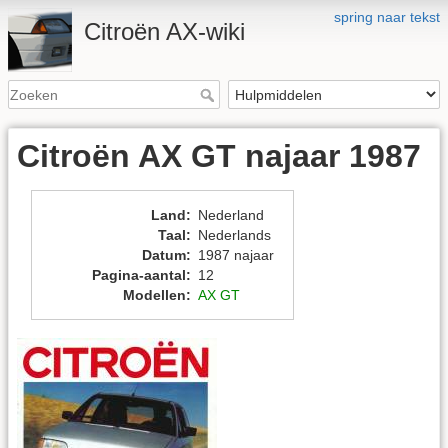
spring naar tekst
Citroën AX-wiki
Citroën AX GT najaar 1987
Land
:
Nederland
Taal
:
Nederlands
Datum
:
1987 najaar
Pagina-aantal
:
12
Modellen
:
AX GT