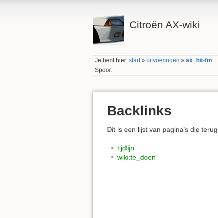
Citroën AX-wiki
Je bent hier:
start
»
uitvoeringen
»
ax_hit-fm
Spoor:
Backlinks
Dit is een lijst van pagina's die teru
tijdlijn
wiki:te_doen