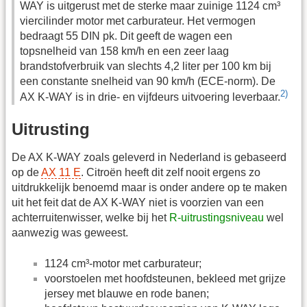
WAY is uitgerust met de sterke maar zuinige 1124 cm³
viercilinder motor met carburateur. Het vermogen
bedraagt 55 DIN pk. Dit geeft de wagen een
topsnelheid van 158 km/h en een zeer laag
brandstofverbruik van slechts 4,2 liter per 100 km bij
een constante snelheid van 90 km/h (ECE-norm). De
2)
AX K-WAY is in drie- en vijfdeurs uitvoering leverbaar.
Uitrusting
De AX K-WAY zoals geleverd in Nederland is gebaseerd
op de
AX 11 E
. Citroën heeft dit zelf nooit ergens zo
uitdrukkelijk benoemd maar is onder andere op te maken
uit het feit dat de AX K-WAY niet is voorzien van een
achterruitenwisser, welke bij het
R-uitrustingsniveau
wel
aanwezig was geweest.
1124 cm³-motor met carburateur;
voorstoelen met hoofdsteunen, bekleed met grijze
jersey met blauwe en rode banen;