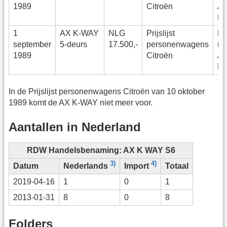
1989
Citroën
Af
NL
1
AX K-WAY
NLG
Prijslijst
Ba
september
5-deurs
17.500,-
personenwagens
in
1989
Citroën
Af
NL
In de Prijslijst personenwagens Citroën van 10 oktober
1989 komt de AX K-WAY niet meer voor.
Aantallen in Nederland
RDW Handelsbenaming: AX K WAY S6
3)
4)
Datum
Totaal
Nederlands
Import
2019-04-16
1
0
1
2013-01-31
8
0
8
Folders