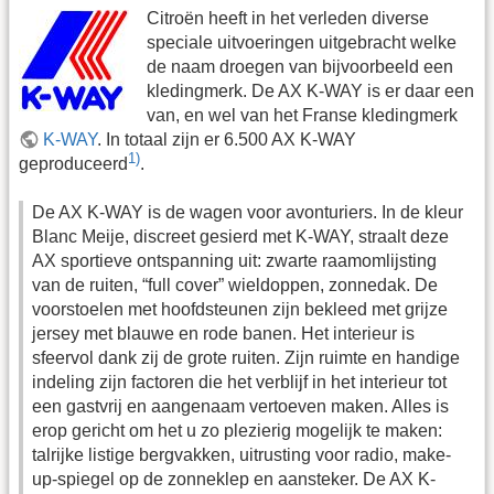
Citroën heeft in het verleden diverse
speciale uitvoeringen uitgebracht welke
de naam droegen van bijvoorbeeld een
kledingmerk. De AX K-WAY is er daar een
van, en wel van het Franse kledingmerk
K-WAY
. In totaal zijn er 6.500 AX K-WAY
1)
geproduceerd
.
De AX K-WAY is de wagen voor avonturiers. In de kleur
Blanc Meije, discreet gesierd met K-WAY, straalt deze
AX sportieve ontspanning uit: zwarte raamomlijsting
van de ruiten, “full cover” wieldoppen, zonnedak. De
voorstoelen met hoofdsteunen zijn bekleed met grijze
jersey met blauwe en rode banen. Het interieur is
sfeervol dank zij de grote ruiten. Zijn ruimte en handige
indeling zijn factoren die het verblijf in het interieur tot
een gastvrij en aangenaam vertoeven maken. Alles is
erop gericht om het u zo plezierig mogelijk te maken:
talrijke listige bergvakken, uitrusting voor radio, make-
up-spiegel op de zonneklep en aansteker. De AX K-