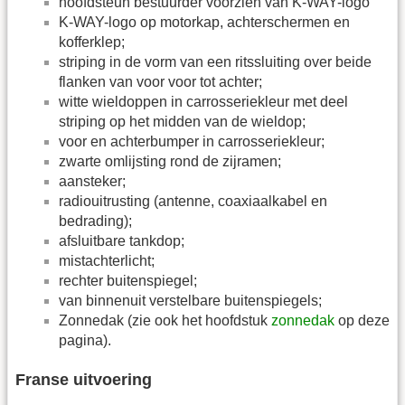
hoofdsteun bestuurder voorzien van K-WAY-logo
K-WAY-logo op motorkap, achterschermen en
kofferklep;
striping in de vorm van een ritssluiting over beide
flanken van voor voor tot achter;
witte wieldoppen in carrosseriekleur met deel
striping op het midden van de wieldop;
voor en achterbumper in carrosseriekleur;
zwarte omlijsting rond de zijramen;
aansteker;
radiouitrusting (antenne, coaxiaalkabel en
bedrading);
afsluitbare tankdop;
mistachterlicht;
rechter buitenspiegel;
van binnenuit verstelbare buitenspiegels;
Zonnedak (zie ook het hoofdstuk
zonnedak
op deze
pagina).
Franse uitvoering