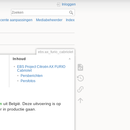
Inloggen
cente aanpassingen
Mediabeheerder
Index
ebs:ax_furio_cabriolet
Inhoud
EBS Project Citroën AX FURIO
Cabriolet
Persberichten
Persfotos
on
uit België. Deze uitvoering is op
r in productie gaan.