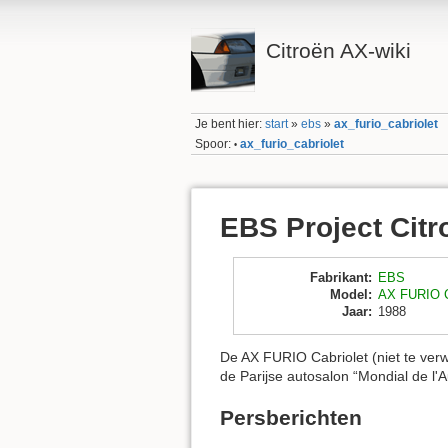
Citroën AX-wiki
Je bent hier:
start
»
ebs
»
ax_furio_cabriolet
Spoor:
ax_furio_cabriolet
•
EBS Project Citr
Fabrikant
:
EBS
Model
:
AX FURIO C
Jaar
:
1988
De AX FURIO Cabriolet (niet te ver
de Parijse autosalon “Mondial de l'
Persberichten