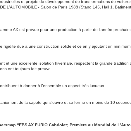
ndustrielles et projets de développement de transformations de voitures
E L'AUTOMOBILE - Salon de Paris 1988 (Stand 145, Hall 1, Batiment 1
 gamme AX est prévue pour une production à partir de l'année prochain
e rigidité due à une construction solide et ce en y ajoutant un minimum
t et une excellente isolation hivernale, respectent la grande tradition 
ns ont toujours fait preuve.
 contribuent à donner à l'ensemble un aspect très luxueux.
 maniement de la capote qui s'ouvre et se ferme en moins de 10 second
 persmap “EBS AX FURIO Cabriolet; Premiere au Mondial de L'Auto