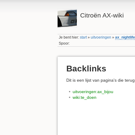
Citroën AX-wiki
Je bent hier:
start
»
uitvoeringen
»
ax_nightlif
Spoor:
Backlinks
Dit is een lijst van pagina's die teru
uitvoeringen:ax_bijou
wiki:te_doen