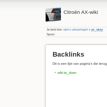
Citroën AX-wiki
Je bent hier:
start
»
uitvoeringen
»
ax_okay
Spoor:
Backlinks
Dit is een lijst van pagina's die teru
wiki:te_doen